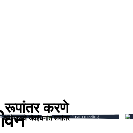
रूपांतर करणे
ीवन
बायोमासचे जैवइंधनात रूपांतर