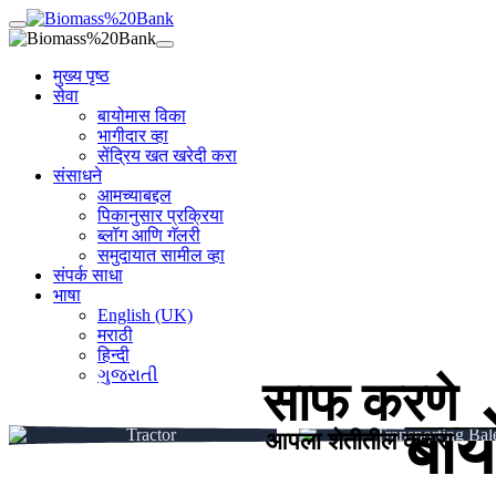
मुख्य पृष्ठ
सेवा
बायोमास विका
भागीदार व्हा
सेंद्रिय खत खरेदी करा
संसाधने
आमच्याबद्दल
पिकानुसार प्रक्रिया
ब्लॉग आणि गॅलरी
समुदायात सामील व्हा
संपर्क साधा
भाषा
English (UK)
मराठी
हिन्दी
ગુજરાતી
साफ करणे
बा
आपला शेतीतील कचरा